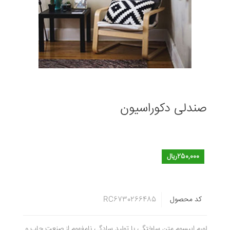
صندلی دکوراسیون
250,000ریال
کد محصول
RC6730266485
لورم ایپسوم متن ساختگی با تولید سادگی نامفهوم از صنعت چاپ و